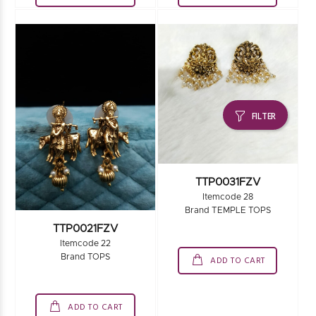
FILTER
TTP0031FZV
Itemcode 28
Brand TEMPLE TOPS
TTP0021FZV
Itemcode 22
Brand TOPS
ADD TO CART
ADD TO CART