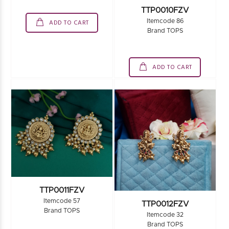
TTP0010FZV
ADD TO CART
Itemcode 86
Brand TOPS
ADD TO CART
TTP0011FZV
Itemcode 57
TTP0012FZV
Brand TOPS
Itemcode 32
Brand TOPS